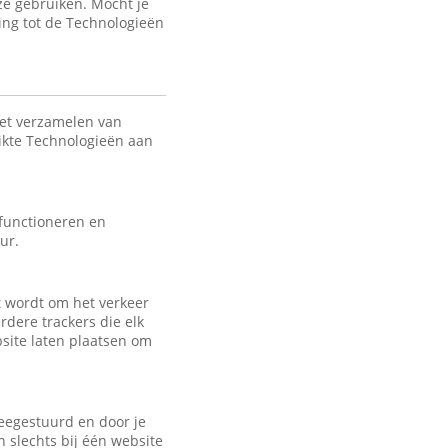
ze gebruiken. Mocht je
ing tot de Technologieën
het verzamelen van
uikte Technologieën aan
 functioneren en
ur.
kt wordt om het verkeer
rdere trackers die elk
bsite laten plaatsen om
eegestuurd en door je
 slechts bij één website