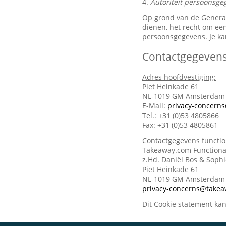
4.
Autoriteit persoonsge
Op grond van de General 
dienen, het recht om een
persoonsgegevens. Je ka
Contactgegeven
Adres hoofdvestiging:
Piet Heinkade 61
NL-1019 GM Amsterdam
E-Mail:
privacy-concern
Tel.: +31 (0)53 4805866
Fax: +31 (0)53 4805861
Contactgegevens functi
Takeaway.com Functiona
z.Hd. Daniël Bos & Soph
Piet Heinkade 61
NL-1019 GM Amsterda
privacy-concerns@take
Dit Cookie statement ka