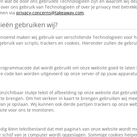
en wat de door ons gebruikte Technologieën zijn en waarom wij de
over ons gebruik van Technologieën of over je privacy met betrekk
emen via
privacy-concerns@takeaway.com
.
ieën gebruiken wij?
enoemd maken wij gebruik van verschillende Technologieën voor 
ebruik van scripts, trackers en cookies. Hieronder zullen de gebr
e programmacode dat wordt gebruikt om onze website goed te laten
eze code kan worden uitgevoerd op onze server of op jouw apparatu
, onzichtbaar stukje tekst of afbeelding op onze website dat gebrui
 te brengen. Om het verkeer in kaart te brengen gebruiken wij mee
an je opslaan. Wij kunnen ook derde partijen trackers op onze we
ite voor ons te monitoren.
udig klein tekstbestand dat met pagina’s van onze website wordt m
schijf van je computer wordt opgeslagen. Sommige cookies helpen