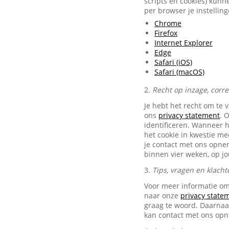
scripts en cookies) kunn
per browser je instellin
Chrome
Firefox
Internet Explorer
Edge
Safari (iOS)
Safari (macOS)
2.
Recht op inzage, corr
Je hebt het recht om te 
ons
privacy statement
. 
identificeren. Wanneer 
het cookie in kwestie me
je contact met ons opn
binnen vier weken, op j
3.
Tips, vragen en klacht
Voor meer informatie om
naar onze
privacy state
graag te woord. Daarnaas
kan contact met ons op