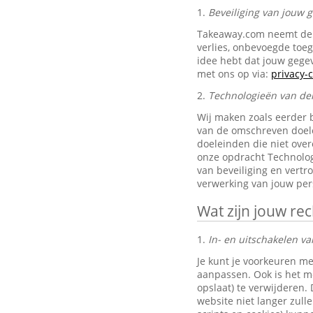
1.
Beveiliging van jouw
Takeaway.com neemt de 
verlies, onbevoegde toe
idee hebt dat jouw gegev
met ons op via:
privacy
2.
Technologieën van de
Wij maken zoals eerder 
van de omschreven doele
doeleinden die niet ove
onze opdracht Technolog
van beveiliging en vertr
verwerking van jouw pe
Wat zijn jouw re
1.
In- en uitschakelen va
Je kunt je voorkeuren me
aanpassen. Ook is het mo
opslaat) te verwijderen.
website niet langer zul