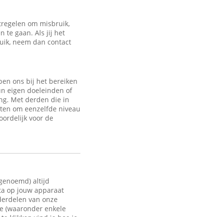
regelen om misbruik,
te gaan. Als jij het
ruik, neem dan contact
en ons bij het bereiken
un eigen doeleinden of
ng. Met derden die in
sten om eenzelfde niveau
oordelijk voor de
 genoemd) altijd
ata op jouw apparaat
nderdelen van onze
te (waaronder enkele