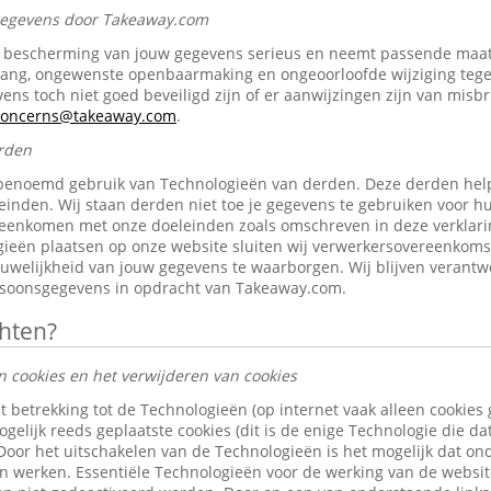
 gegevens door Takeaway.com
bescherming van jouw gegevens serieus en neemt passende maat
gang, ongewenste openbaarmaking en ongeoorloofde wijziging tegen 
ens toch niet goed beveiligd zijn of er aanwijzingen zijn van misb
-concerns@takeaway.com
.
rden
benoemd gebruik van Technologieën van derden. Deze derden help
inden. Wij staan derden niet toe je gegevens te gebruiken voor h
reenkomen met onze doeleinden zoals omschreven in deze verklari
ieën plaatsen op onze website sluiten wij verwerkersovereenkom
ouwelijkheid van jouw gegevens te waarborgen. Wij blijven verantw
rsoonsgegevens in opdracht van Takeaway.com.
chten?
n cookies en het verwijderen van cookies
t betrekking tot de Technologieën (op internet vaak alleen cookies
gelijk reeds geplaatste cookies (dit is de enige Technologie die d
 Door het uitschakelen van de Technologieën is het mogelijk dat o
len werken. Essentiële Technologieën voor de werking van de websi