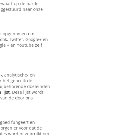
bewaart op de harde
uggestuurd naar onze
ijn opgenomen om
ook, Twitter, Google+ en
gle + en Youtube zelf
-, analytische- en
r het gebruik de
e bijbehorende doeleinden
lijst
. Deze lijst wordt
 van de door ons
 goed fungeert en
zorgen er voor dat de
ookies worden gebruikt om