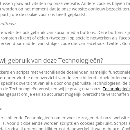
 tussen jouw activiteiten op onze website. Andere cookies blijven 
en worden op het moment dat je onze website opnieuw bezoekt ter
partij die de cookie voor ons heeft geplaatst.
buttons?
e websites ook gebruik van social media buttons. Deze buttons z
omoten (‘liken’) of delen (‘tweeten’) op sociale netwerken als Faceb
erken door middel van stukjes code die van Facebook, Twitter, Goo
j gebruik van deze Technologieën?
ckers en scripts met verschillende doeleinden namelijk: functionele
eronder vind je een overzicht van de verschillende doeleinden voo
specifiek overzicht van alle door ons gebruikte Technologieën, d
an de Technologieën verwijzen wij je graag naar onze
Technologieën 
aangepast om je een zo accuraat mogelijk overzicht te verschaffen
.
en
erschillende Technologieën om er voor te zorgen dat onze website
 is. Voor dit doeleinde worden scripts en cookies gebruikt. Scripts 
n dat zodra jij ergens op klikt er ook daadwerkelijk wat gebeurd. C