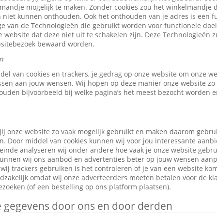
elmandje mogelijk te maken. Zonder cookies zou het winkelmandje 
 niet kunnen onthouden. Ook het onthouden van je adres is een fu
e van de Technologieën die gebruikt worden voor functionele doele
 website dat deze niet uit te schakelen zijn. Deze Technologieën z
ebsitebezoek bewaard worden.
n
ddel van cookies en trackers, je gedrag op onze website om onze w
ssen aan jouw wensen. Wij hopen op deze manier onze website zo 
ouden bijvoorbeeld bij welke pagina’s het meest bezocht worden en
jij onze website zo vaak mogelijk gebruikt en maken daarom gebru
n. Door middel van cookies kunnen wij voor jou interessante aanb
leinde analyseren wij onder andere hoe vaak je onze website gebr
o kunnen wij ons aanbod en advertenties beter op jouw wensen aan
ij trackers gebruiken is het controleren of je van een website ko
odzakelijk omdat wij onze adverteerders moeten betalen voor de kl
zoeken (of een bestelling op ons platform plaatsen).
je gegevens door ons en door derden