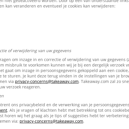
en niet gedeactiveerd worden. Door op een van onderstaande links t
gen kan veranderen en eventueel je cookies kan verwijderen:
ectie of verwijdering van uw gegevens
vragen om inzage in en correctie of verwijdering van uw gegevens (
Om misbruik te voorkomen kunnen wij je bij een dergelijk verzoek 
het gaat om inzage in persoonsgegevens gekoppeld aan een cookie, 
e te sturen. Je kunt deze terug vinden in de instellingen van je br
emen via
privacy-concerns@takeaway.com
. Takeaway.com zal zo snel
ouw verzoek reageren.
en
trent ons privacybeleid en de verwerking van je persoonsgegevens 
ment
. Als je vragen of klachten hebt met betrekking tot ons cookiebe
t horen wij het graag als je tips of suggesties hebt ter verbetering
nemen via:
privacy-concerns@takeaway.com
.