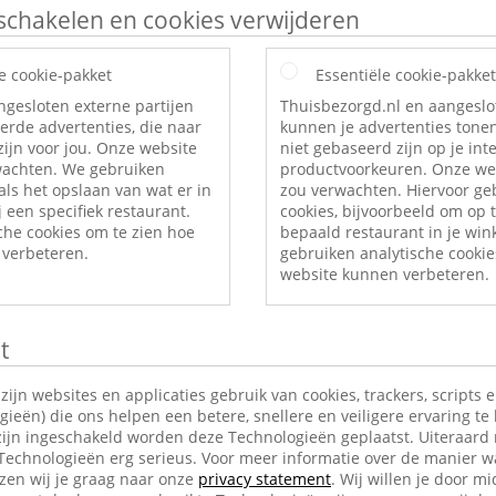
itschakelen en cookies verwijderen
e cookie-pakket
Essentiële cookie-pakket
ngesloten externe partijen
Thuisbezorgd.nl en aangeslo
erde advertenties, die naar
kunnen je advertenties tonen
ijn voor jou. Onze website
niet gebaseerd zijn op je int
rwachten. We gebruiken
productvoorkeuren. Onze web
als het opslaan van wat er in
zou verwachten. Hiervoor ge
 een specifiek restaurant.
cookies, bijvoorbeeld om op t
che cookies om te zien hoe
bepaald restaurant in je wi
verbeteren.
gebruiken analytische cookie
website kunnen verbeteren.
t
jn websites en applicaties gebruik van cookies, trackers, scripts 
ieën) die ons helpen een betere, snellere en veiligere ervaring te
ijn ingeschakeld worden deze Technologieën geplaatst. Uiteraard
 Technologieën erg serieus. Voor meer informatie over de manier w
en wij je graag naar onze
privacy statement
. Wij willen je door mi