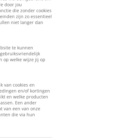
de door jou
nctie die zonder cookies
inden zijn zo essentieel
ullen niet langer dan
ebsite te kunnen
gebruiksvriendelijk
 op welke wijze jij op
ik van cookies en
iedingen en/of kortingen
uikt en welke producten
passen. Een ander
mt van een van onze
anten die via hun