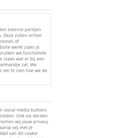
ten externe partijen
. Deze zullen echter
eresses of
site werkt zoals je
bruiken we functionele
e slaan wat er bij een
nkelmandje zat. We
s om te zien hoe we de
en social media buttons
 bieden. Ook via derden
 nemen wij jouw privacy
aarop wij met je
ddel van dit cookie